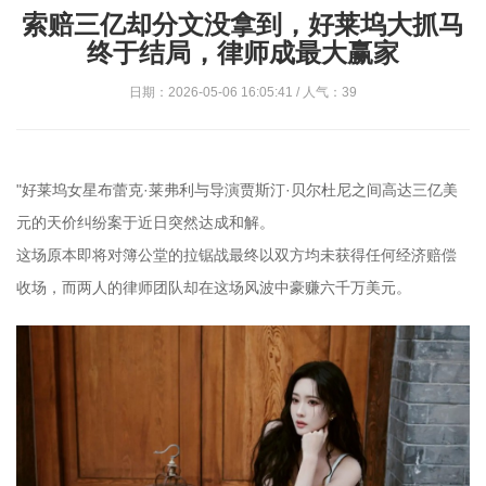
索赔三亿却分文没拿到，好莱坞大抓马
终于结局，律师成最大赢家
日期：2026-05-06 16:05:41 / 人气：39
"好莱坞女星布蕾克·莱弗利与导演贾斯汀·贝尔杜尼之间高达三亿美
元的天价纠纷案于近日突然达成和解。
这场原本即将对簿公堂的拉锯战最终以双方均未获得任何经济赔偿
收场，而两人的律师团队却在这场风波中豪赚六千万美元。