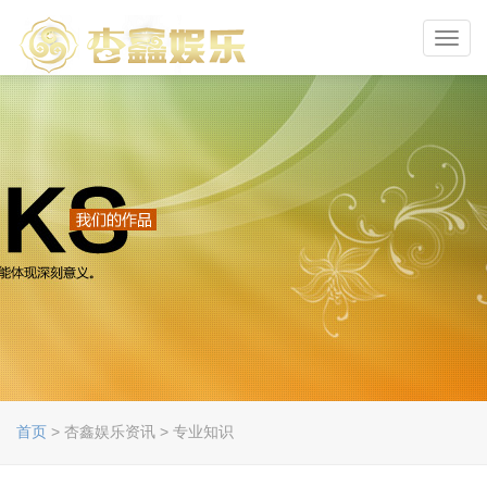
Toggl
navig
首页
> 杏鑫娱乐资讯 > 专业知识