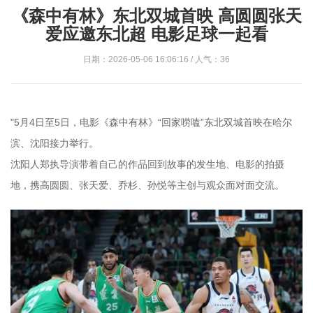
《森中有林》东北双城首映 高圆圆张天
爱应邀东北超 电影足球一起看
日期：2026-05-06 16:06:16 / 人气：36
"5月4日至5日，电影《森中有林》“回家唠嗑”东北双城首映在哈尔
滨、沈阳接力举行。
沈阳人郑执导演带着自己的作品回到故事的发生地、电影的拍摄
地，携高圆圆、张天爱、乔杉、孙悦等主创与观众面对面交流。