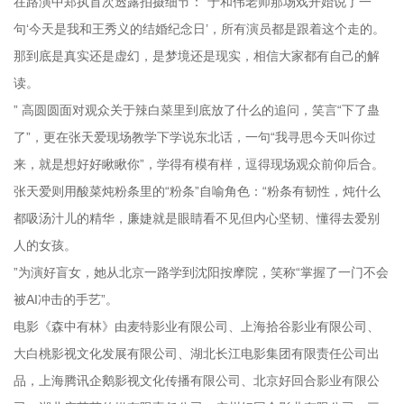
在路演中郑执首次透露拍摄细节：“于和伟老师那场戏开始说了一
句‘今天是我和王秀义的结婚纪念日’，所有演员都是跟着这个走的。
那到底是真实还是虚幻，是梦境还是现实，相信大家都有自己的解
读。
” 高圆圆面对观众关于辣白菜里到底放了什么的追问，笑言“下了蛊
了”，更在张天爱现场教学下学说东北话，一句“我寻思今天叫你过
来，就是想好好瞅瞅你”，学得有模有样，逗得现场观众前仰后合。
张天爱则用酸菜炖粉条里的“粉条”自喻角色：“粉条有韧性，炖什么
都吸汤汁儿的精华，廉婕就是眼睛看不见但内心坚韧、懂得去爱别
人的女孩。
”为演好盲女，她从北京一路学到沈阳按摩院，笑称“掌握了一门不会
被AI冲击的手艺”。
电影《森中有林》由麦特影业有限公司、上海拾谷影业有限公司、
大白桃影视文化发展有限公司、湖北长江电影集团有限责任公司出
品，上海腾讯企鹅影视文化传播有限公司、北京好回合影业有限公