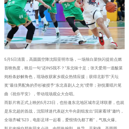
5月5日清晨，高圆圆空降沈阳亚明市场，一场辣白菜快闪提前点燃
首映热度，映后一句“还INS我不？”东北味十足；张天爱用一道酸菜
炖粉条妙解角色，现场收获家乡观众热情应援；获得北影节“天坛
奖”最佳男配角的乔杉被授予“东北喜剧人之光”绶带；孙悦重唱片尾
曲《祝你平安》，带动现场观众大合唱。
而影片将正式上映的5月23日，也恰逢东北地区城市足球联赛，也就
是东北超的首战，沈阳球迷代表赵大牛向剧组发出“回家看球”邀约，
全场齐喊“523，电影足球一起看，爱恨情仇都了断”，气氛火爆。
影片改编自郑执同名小说，由郑执编剧、执导，于和伟、高圆圆、