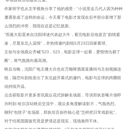
作家班宇也从文学视角分享了他的感受：“小说里这几代人因为种种
遭遇形成了这样的命运，今天看了电影才发现在后半部分新增了那
么强烈的冲突，我现在还是记忆犹新。
”而最大彩蛋来自沈阳球迷代表赵大牛，看完电影后他直言“剧情紧
凑，尽显东北人温情”，并热情邀约剧组5月23日回家看球。
主创与全场观众齐喊“523，523，电影足球一起看，爱恨情仇都了
断”，将气氛推向最高潮。
映后当晚，沈阳广电主播大兵也在万顺啤酒屋直播间与主创视频连
线，隔空向剧组发出了东北超开幕式的邀约，电影与足球的跨圈联
动持续升温。
点击获取影片更多资讯观众花式拆解名场面，导演郑执首曝片场即
兴时刻 哈尔滨站映后交流中，观众多角度解读影片，气氛热烈。
聊到“包饺子”名场面，郑执坦言创作核心是“怎样把日常戏剧化”。
对于结尾团圆饭究竟是梦境还是现实，现场激辩不休。