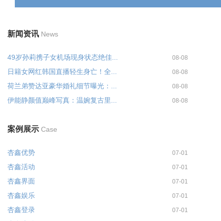
新闻资讯
News
49岁孙莉携子女机场现身状态绝佳...
08-08
日籍女网红韩国直播轻生身亡！全...
08-08
荷兰弟赞达亚豪华婚礼细节曝光：...
08-08
伊能静颜值巅峰写真：温婉复古里...
08-08
案例展示
Case
杏鑫优势
07-01
杏鑫活动
07-01
杏鑫界面
07-01
杏鑫娱乐
07-01
杏鑫登录
07-01