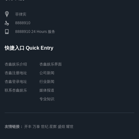
菲律宾
8888910
8888910 24 Hours 服务
快捷入口 Quick Entry
杏鑫娱乐介绍
杏鑫娱乐界面
杏鑫注册地址
公司新闻
杏鑫登录地址
行业新闻
联系杏鑫娱乐
媒体报道
专业知识
友情链接：
开丰
万泰
世纪
星辉
盛煌
耀世