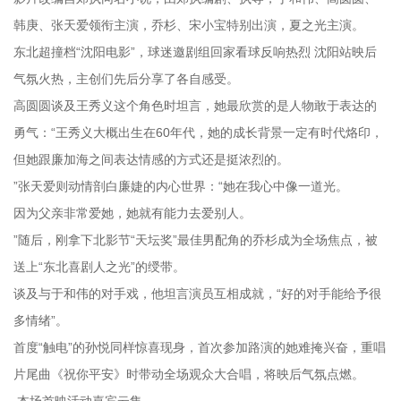
韩庚、张天爱领衔主演，乔杉、宋小宝特别出演，夏之光主演。
东北超撞档“沈阳电影”，球迷邀剧组回家看球反响热烈 沈阳站映后
气氛火热，主创们先后分享了各自感受。
高圆圆谈及王秀义这个角色时坦言，她最欣赏的是人物敢于表达的
勇气：“王秀义大概出生在60年代，她的成长背景一定有时代烙印，
但她跟廉加海之间表达情感的方式还是挺浓烈的。
”张天爱则动情剖白廉婕的内心世界：“她在我心中像一道光。
因为父亲非常爱她，她就有能力去爱别人。
”随后，刚拿下北影节“天坛奖”最佳男配角的乔杉成为全场焦点，被
送上“东北喜剧人之光”的绶带。
谈及与于和伟的对手戏，他坦言演员互相成就，“好的对手能给予很
多情绪”。
首度“触电”的孙悦同样惊喜现身，首次参加路演的她难掩兴奋，重唱
片尾曲《祝你平安》时带动全场观众大合唱，将映后气氛点燃。
本场首映活动嘉宾云集。