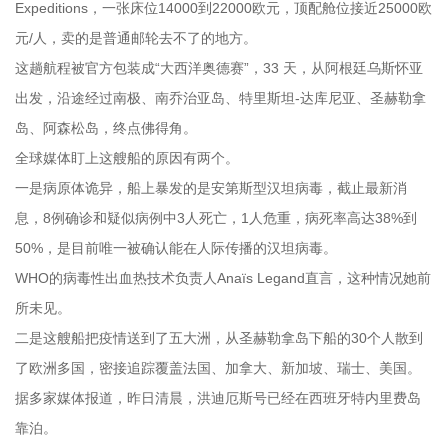
Expeditions，一张床位14000到22000欧元，顶配舱位接近25000欧
元/人，卖的是普通邮轮去不了的地方。
这趟航程被官方包装成“大西洋奥德赛”，33 天，从阿根廷乌斯怀亚
出发，沿途经过南极、南乔治亚岛、特里斯坦-达库尼亚、圣赫勒拿
岛、阿森松岛，终点佛得角。
全球媒体盯上这艘船的原因有两个。
一是病原体诡异，船上暴发的是安第斯型汉坦病毒，截止最新消
息，8例确诊和疑似病例中3人死亡，1人危重，病死率高达38%到
50%，是目前唯一被确认能在人际传播的汉坦病毒。
WHO的病毒性出血热技术负责人Anaïs Legand直言，这种情况她前
所未见。
二是这艘船把疫情送到了五大洲，从圣赫勒拿岛下船的30个人散到
了欧洲多国，密接追踪覆盖法国、加拿大、新加坡、瑞士、美国。
据多家媒体报道，昨日清晨，洪迪厄斯号已经在西班牙特内里费岛
靠泊。