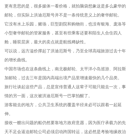
更有意思的是，很多媒体一看价格，就拍脑袋想象这是多么豪华的
邮轮，但实际上洪迪厄斯号并不是一条传统意义上的奢华邮轮。
它没有水上乐园，赌场，巨型剧院和购物街，也没有银海、庞洛等
小型奢华邮轮的管家服务，甚至有些乘客还要和陌生人合住四人
舱，睡双层床，最大的卖点就是航线稀缺性。
可以说，远方溢价撑起了洪迪厄斯号，乃至全球高端旅游过去十年
的增长曲线。
中国市场也在这条曲线上，南北极邮轮、太平洋小岛巡游、阿拉斯
加邮轮，过去三年是国内高端出境产品里增速最快的几个品类。
旅行社谈起这些产品，总是宣传普通人这辈子可能只能去一次，事
情的另一面，这次被洪迪厄斯号一巴掌拍醒了。
游客能去的地方，公共卫生系统的覆盖半径未必可以跟着一起延
伸。
接收一艘出问题的船仍然要靠地方政府意愿，因为医疗承载力的先
天不足会逼迫邮轮公司必须启动跨国转运，这必然是考验地缘政治