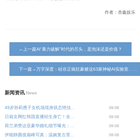
作者：杏鑫娱乐
←上一篇AI“暴力破解”时代的尽头，是泡沫还是价值？
下一篇→万字深度：硅谷正疯狂豪赌这63家神秘AI实验室……
新闻资讯
News
49岁孙莉携子女机场现身状态绝佳...
08-08
日籍女网红韩国直播轻生身亡！全...
08-08
荷兰弟赞达亚豪华婚礼细节曝光：...
08-08
伊能静颜值巅峰写真：温婉复古里...
08-08