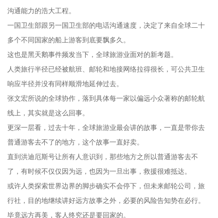
沟通能力的浩大工程。
一国卫生部跟另一国卫生部的电话沟通速度，决定了来自全球二十
多个不同国家的船上游客到底要飘多久。
这也是黑天鹅事件频发当下，全球旅游业面对的新考题。
人类旅行半径已经被航班、邮轮和地接网络拉得很长，可公共卫生
响应半径并没有同样顺滑地延伸过去。
张文宏所说的全球协作，落到具体每一家以偏远小众著称的邮轮航
线上，其实就是这么回事。
更深一层看，过去十年，全球旅游业最会讲的故事，一直是带你去
普通游客去不了的地方，这个故事一直好卖。
直到洪迪厄斯号让所有人意识到，那些地方之所以普通游客去不
了，有时候不仅仅因为远，也因为一旦出事，救援很难抵达。
或许人类探索世界边界的脚步确实不会停下，但未来邮轮公司，旅
行社，目的地继续讲好远方故事之外，必要的风险告知势在必行。
毕竟远方再美，客人终究还是要回家的。