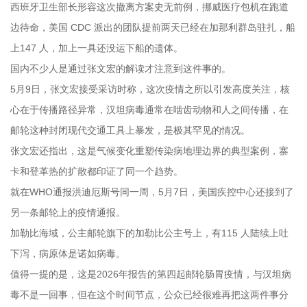
西班牙卫生部长形容这次撤离方案史无前例，挪威医疗包机在跑道
边待命，美国 CDC 派出的团队提前两天已经在加那利群岛驻扎，船
上147 人，加上一具还没运下船的遗体。
国内不少人是通过张文宏的解读才注意到这件事的。
5月9日，张文宏接受采访时称，这次疫情之所以引发高度关注，核
心在于传播路径异常，汉坦病毒通常在啮齿动物和人之间传播，在
邮轮这种封闭现代交通工具上暴发，是极其罕见的情况。
张文宏还指出，这是气候变化重塑传染病地理边界的典型案例，寨
卡和登革热的扩散都印证了同一个趋势。
就在WHO通报洪迪厄斯号同一周，5月7日，美国疾控中心还接到了
另一条邮轮上的疫情通报。
加勒比海域，公主邮轮旗下的加勒比公主号上，有115 人陆续上吐
下泻，病原体是诺如病毒。
值得一提的是，这是2026年报告的第四起邮轮肠胃疫情，与汉坦病
毒不是一回事，但在这个时间节点，公众已经很难再把这两件事分