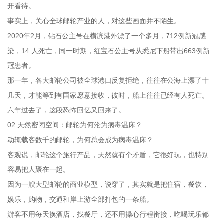
开看待。
事实上，关心全球邮轮产业的人，对这些画面并不陌生。
2020年2月，钻石公主号在横滨港外漂了一个多月，712例新冠感
染，14 人死亡，同一时期，红宝石公主号从悉尼下船带出663例新
冠患者。
那一年，各大邮轮公司被全球港口反复拒绝，往往在公海上漂了十
几天，才能等到有国家愿意接收，彼时，船上往往已经有人死亡。
六年过去了，这段恐怖回忆又回来了。
02 天然密闭空间：邮轮为何沦为病毒温床？
动辄载客数千的邮轮，为何总会成为病毒温床？
客观说，邮轮这个旅行产品，天然就有个矛盾，它很好玩，也特别
容易把人聚在一起。
因为一艘大型邮轮的商业模型，说穿了，其实就是把住宿，餐饮，
娱乐，购物，交通和岸上游全部打包的一条船。
游客不用每天换酒店，找餐厅，还不用操心行程衔接，吃喝玩乐都