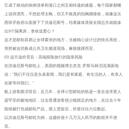
它成了移动的病例清单和港口之间互相转递的难题，每个国家都嘴
上说得漂亮，不想处理太晚，但又不敢真的拍胸脯接收，就像这次
西班牙政府出面接下了洪迪厄斯号，结果媒体质疑全国总共就能凑
出9个隔离床，拿啥送爱心？
这才是邮轮容易让全球紧张的地方，当被精心设计过的快乐系统，
突然被迫切换成公共卫生频道现场，麻烦接踵而至。
03 远方溢价背后：高端探险旅行的隐形风险
在洪迪厄斯号邮轮上，美国的视频博主杰克·罗斯马林泪流满面地
说：“我们不仅仅是头条新闻，我们是有家庭、有生活的人，有亲人
在家等待我们。”
船上游客眼泪背后，近几年，全球小型邮轮的轨迹一直在追求更人
迹罕至的极地地区，过去普通游客很少能踏足的地方，在过去十年
陆续被打包成邮轮产品，摆上货架后，价签往往六位数起。
以洪迪厄斯号邮轮为例，这趟价值十几万元人民币的航程并不便
宜。