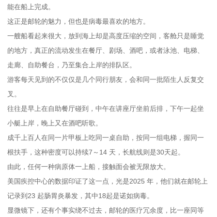
能在船上完成。
这正是邮轮的魅力，但也是病毒最喜欢的地方。
一艘船看起来很大，放到海上却是高度压缩的空间，客舱只是睡觉
的地方，真正的流动发生在餐厅、剧场、酒吧，或者泳池、电梯、
走廊、自助餐台，乃至集合上岸的排队区。
游客每天见到的不仅仅是几个同行朋友，会和同一批陌生人反复交
叉。
往往是早上在自助餐厅碰到，中午在讲座厅坐前后排，下午一起坐
小艇上岸，晚上又在酒吧听歌。
成千上百人在同一片甲板上吃同一桌自助，按同一组电梯，握同一
根扶手，这种密度可以持续7～14 天，长航线则是30天起。
由此，任何一种病原体一上船，接触面会被无限放大。
美国疾控中心的数据印证了这一点，光是2025 年，他们就在邮轮上
记录到23 起肠胃炎暴发，其中18起是诺如病毒。
显微镜下，还有个事实绕不过去，邮轮的医疗冗余度，比一座同等