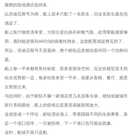
规模的陆地酒店低得多。
以洪迪厄斯号为例，船上原本只配了一名医生，但这名医生最后也
感染了。
船上医疗物资清单里，大部分是抗炎药和氧气瓶，处理晕船感冒够
用，遇到能进展到ARDS的病毒性肺炎，这套配置就捉襟见肘了。
所以，洪迪厄斯号不是孤例，整个邮轮品类都在面对同一个结构问
题。
船上每一平米都有售价标签，医务室那块空间，在定价模型里天然
站在劣势那一边，每多给医务室一平米，就要从客舱、餐厅、观景
台里抠出来。
与此同时，由于邮轮不像一家酒店里几名游客生病，很快就被城市
医疗系统吸收，船上的疫情总是更容易被新闻放大。
这就形成一个悖论，邮轮漂在海上，带着国籍不同的生病乘客，靠
近一个港口想停，一旦被拒绝，下一个港口也可能会犹豫。
这时，船就不再只是船。