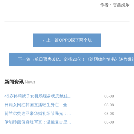
作者：杏鑫娱乐
←上一篇OPPO踩了两个坑
下一篇→单日票房破亿、剑指20亿！《给阿嬷的情书》逆势爆
新闻资讯
News
49岁孙莉携子女机场现身状态绝佳...
08-08
日籍女网红韩国直播轻生身亡！全...
08-08
荷兰弟赞达亚豪华婚礼细节曝光：...
08-08
伊能静颜值巅峰写真：温婉复古里...
08-08