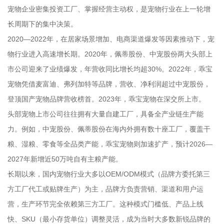
宠物企业密集投资工厂、掌握经营主动权，是宠物行业在上一轮增
长周期下的集中决策。
2020—2022年，在居家场景增加、电商渠道爆发等因素推动下，宠
物行业进入高速增长期。2020年，佩蒂股份、中宠股份两大头部上
市公司迎来了业绩爆发，年营收同比增长均超30%。2022年，乖宝
宠物凭借麦富迪、弗列加特等品牌，营收、净利润超过中宠股份，
登顶国产宠物品牌营收榜首。2023年，乖宝宠物在深交所上市。
头部宠物上市公司往往拥有大量自建工厂，具备全产业链生产能
力。例如，中宠股份、佩蒂股份在海内外拥有数十座工厂，覆盖干
粮、湿粮、零食等全品类产能，乖宝宠物则加速扩产，预计2026—
2027年新增近50万吨自有主粮产能。
长期以来，国内宠物行业大多以OEM/ODM模式（品牌方委托第三
方工厂代工或贴牌生产）为主，品牌方负责营销、渠道和用户运
营，生产环节完全依赖第三方工厂。这种模式门槛低、产品上线
快、SKU（最小存货单位）调整灵活，成为当时大多数新锐品牌的