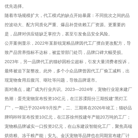
优先选择。
随着市场规模扩大，代工模式的缺点开始暴露：不同批次之间的品
控波动大、配方同质化严重、爆品补货依赖工厂资源。更重要的
是，品牌对供应链缺乏掌控力，甚至引发食品安全风险。
公开案例显示，2022年某新锐宠粮品牌因代工厂擅自更改配方，导
致产品营养指标不达标，被监管部门处罚，品牌口碑大幅受损。
2023年，另一品牌代工的猫砂因粉尘超标，引发大量消费者投诉，
最终被迫下架整改。此外，多个小众品牌曾因代工厂偷工减料，出
现宠物食用后腹泻、呕吐等问题，导致品牌退市。
面对痛点，建厂成为行业共识。2023—2024年，宠物行业迎来建厂
热潮：蛋壳宠物宣布投资10亿元，在江苏溧阳分三期投建“黑灯工
厂”，一期已于2024年9月投产，二、三期将在2026年竣工；猫砂品
牌呜咔咔宣布投资10亿元，在江苏徐州投建年产能20万吨的工厂；
宠物粮品牌诚实一口投资2亿元，在山东建设智能化工厂，聚焦高端
烘焙粮、冻干粮产能；安九、金沃宠物等品牌也在同期宣布建厂计