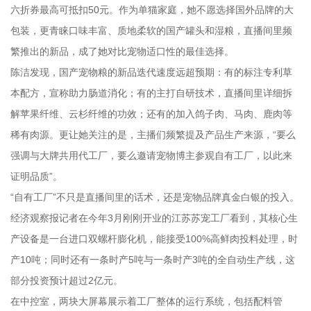
六折券最高可抵扣50元。作为单猫家庭，她不愿选择国外品牌的大
包装，更青睐口味丰富、质地柔软的国产罐头和湿粮，直播间里频
繁推出的新品，成了她对比宠物适口性的最佳选择。
陈洁发现，国产宠物粮的新品迭代速度远超预期：有的标注专利草
本配方，宣称助力肠道消化；有的主打自研技术，直播间里详细拆
解苹果纤维、云杉纤维的功效；还有的加入鸽子肉、马肉、鹿肉等
稀有肉源。更让她关注的是，主播们频繁提及产品生产来源，“要么
强调与大牌共用代工厂，要么邀请宠物博主参观自有工厂，以此来
证明品质”。
“自有工厂”不只是直播间里的话术，还是宠物品牌真金白银的投入。
经济观察报记者在今年3月刚刚开业的江苏苏宠工厂看到，其核心生
产设备是一台进口双螺杆膨化机，能接受100%高鲜肉投料处理，时
产10吨；同时还有一条时产5吨与一条时产3吨的全自动生产线，这
部分投资预计超过2亿元。
在中控室，两块大屏幕展示着工厂整体的运行系统，包括配料管