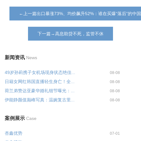
←上一篇出口暴涨73%、均价飙升52%：谁在买爆“落后”的中
下一篇→高息助贷不死，监管不休
新闻资讯
News
49岁孙莉携子女机场现身状态绝佳...
08-08
日籍女网红韩国直播轻生身亡！全...
08-08
荷兰弟赞达亚豪华婚礼细节曝光：...
08-08
伊能静颜值巅峰写真：温婉复古里...
08-08
案例展示
Case
杏鑫优势
07-01